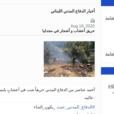
أخبار الدفاع المدني اللبناني
عامة
Aug 18, 2020
حريق أعشاب و أشجار في مجدليا
عامة
iHE
عامة
أخمد عناصر من الدفاع المدني حريقاً شب في أعشابٍ يابس
-عاليه.
#
الدفاع_المدني_حيث
_يكون_النداء