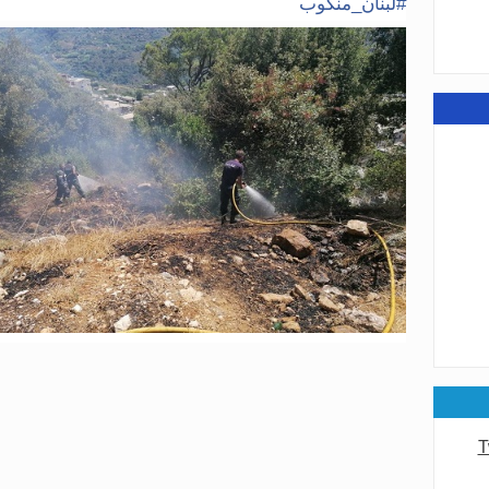
#
لبنان_منكوب
عامة
عامة
T