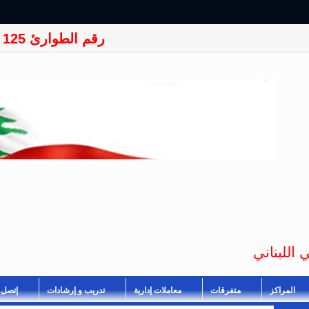
رقم الطوارئ 125
 اللبناني
المراكز
متفرقات
معاملات إدارية
تدريب و إرشادات
إتصل ب