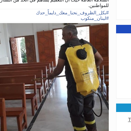
للمواطنين
.
#
بكل_الظروف_نحنا_معك_دايماً_حدك
عامة
#
لبنان_منكوب
عامة
T