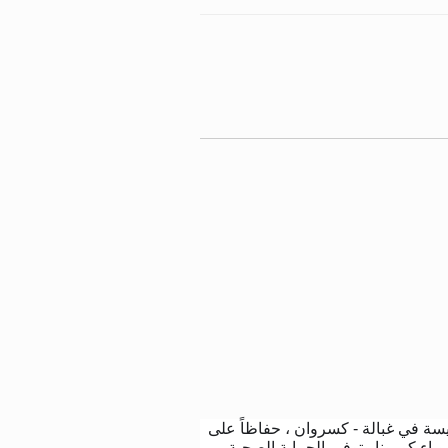
سة في غبالة - كسروان ، حفاظاً على
باء كورونا وتوفير الحماية الصحية