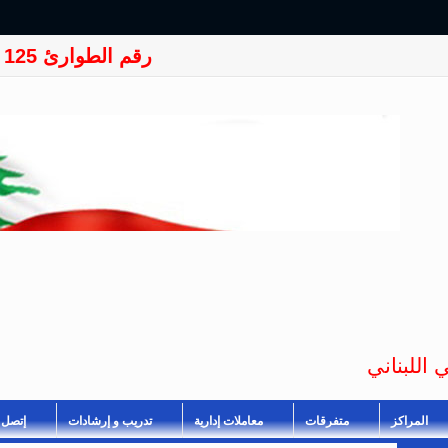
رقم الطوارئ 125
 اللبناني
المراكز
متفرقات
معاملات إدارية
تدريب و إرشادات
إتصل ب