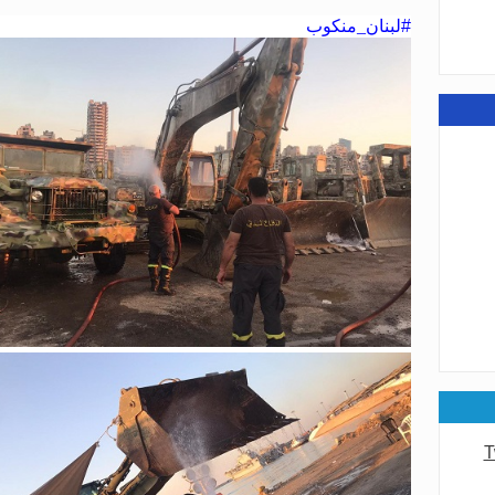
#
لبنان_منكوب
عامة
عامة
T