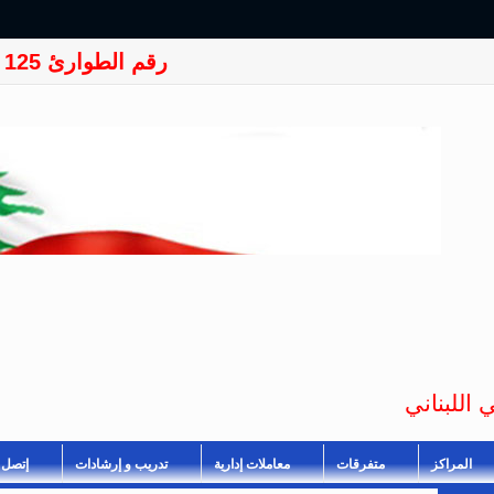
رقم الطوارئ 125
 اللبناني
المراكز
متفرقات
معاملات إدارية
تدريب و إرشادات
إتصل ب