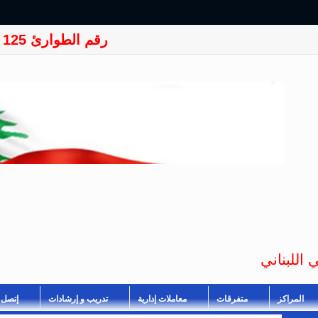
رقم الطوارئ 125
 اللبناني
المراكز
متفرقات
معاملات إدارية
تدريب و إرشادات
إتصل ب