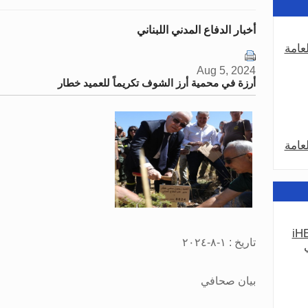
أخبار الدفاع المدني اللبناني
عامة
Aug 5, 2024
أرزة في محمية أرز الشوف تكريماً للعميد خطار
عامة
iHE
عامة
تاريخ : ١-٨-٢٠٢٤
بيان صحافي