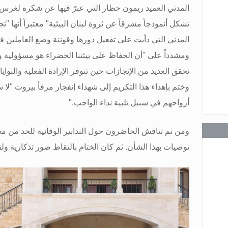
المدني العميد ريمون خطار التي عبرّ فيها عن شكره لغرس 
تشكل أنموذجاً مشرقاً عن ثروة لبنان البيئية" معتبراً أنها "تج
عامة
المدني التي دأبت على تفعيل دورها وقوننة وضع العاملين فيه
ومشدداً على "أن الحفاظ على بيئتنا الخضراء هو مسؤولية وطن
نحقق العديد من الإنجازات حين تتوفر الإرادة الفعلية والنوا
وختم بإهداء هذا التكريم إلى شهداء إنفجار مرفأ بيروت "لا 
عامة
أرواحهم في سبيل تلبية نداء الواجب
".
ومن ثم تناقش الحاضرون حول التدابير الوقائية للحد من م
توصيات بهذا الشأن. ثم كان الختام بالتقاط صور تذكارية ول
عامة