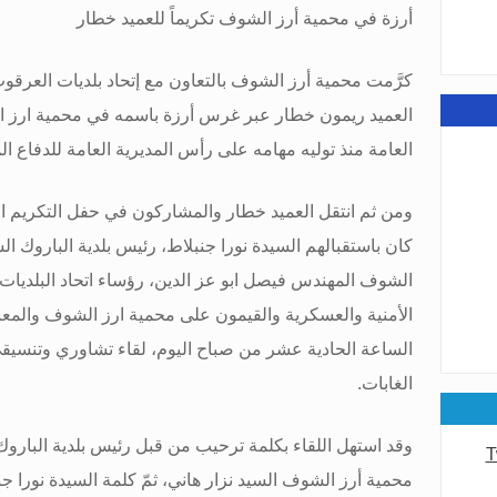
أرزة في محمية أرز الشوف تكريماً للعميد خطار
عامة
كرَّمت محمية أرز الشوف بالتعاون مع إتحاد بلديات العرقوب
العميد ريمون خطار عبر غرس أرزة باسمه في محمية ارز ال
العامة منذ توليه مهامه على رأس المديرية العامة للدفاع ال
عامة
ومن ثم انتقل العميد خطار والمشاركون في حفل التكريم ال
كان باستقبالهم السيدة نورا جنبلاط، رئيس بلدية الباروك ال
الشوف المهندس فيصل ابو عز الدين، رؤساء اتحاد البلديات 
الأمنية والعسكرية والقيمون على محمية ارز الشوف والمعن
الساعة الحادية عشر من صباح اليوم، لقاء تشاوري وتنسيق
الغابات
.
وقد استهل اللقاء بكلمة ترحيب من قبل رئيس بلدية الباروك ا
T
محمية أرز الشوف السيد نزار هاني، ثمّ كلمة السيدة نورا جنب