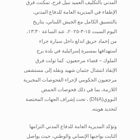
المدني بالتكليف العميد نبيل فرح، تمكنت فرق
الإطفاء في المديرية العامة للدفاع المدني،
بالتنسيق الكامل مع الجيش اللبناني، بتاريخ
اليوم السبت ١٥-٣-٢٠٢٥، عند الساعة ١٣:٣٠،
من إخماد حريق اندلع داخل سيارة جراء
استهدافها بمسيرة إسرائيلية في بلدة برج
الملوك – قضاء مرجعيون. كما تولت فرق
الإنقاذ انتشال جثمان شهيد ونقله إلى مستشفى
مرجعيون الحكومي لإجراء الفحوصات المخبرية
اللازمة، بما في ذلك فحوصات الحمض
النووي
(DNA)
، تحت إشراف الجهات المختصة
لتحديد هويته
.
وتؤكد المديرية العامة للدفاع المدني التزامها
الثابت بواجبها الإنساني والوطني، حيث يواصل