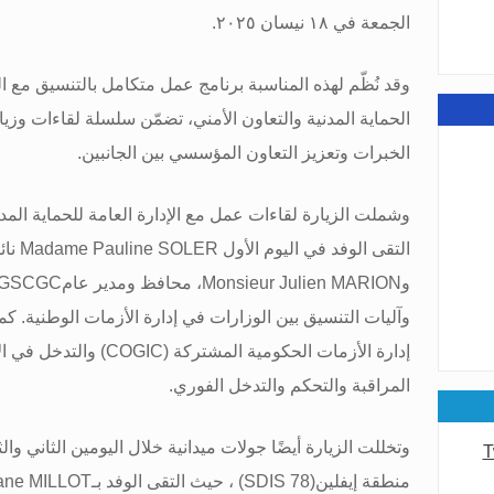
الجمعة في ١٨ نيسان ٢٠٢٥
.
عامة
وقد نُظّم لهذه المناسبة برنامج عمل متكامل بالتنسيق مع 
الحماية المدنية والتعاون الأمني، تضمّن سلسلة لقاءات وزي
الخبرات وتعزيز التعاون المؤسسي بين الجانبين
.
عامة
وشملت الزيارة لقاءات عمل مع الإدارة العامة للحماية المدن
التقى الوفد في اليوم الأول
Madame Pauline SOLER
نائ
و
Monsieur Julien MARION
، محافظ ومدير عام
GSCGC
وآليات التنسيق بين الوزارات في إدارة الأزمات الوطنية. 
إدارة الأزمات الحكومية المشتركة
(COGIC)
والتدخل في ا
المراقبة والتحكم والتدخل الفوري
.
وتخللت الزيارة أيضًا جولات ميدانية خلال اليومين الثاني وال
T
منطقة إيفلين
(SDIS 78)
، حيث التقى الوفد بـ
ane MILLOT