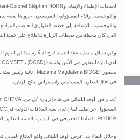
لخدمات الإطفاء والإنقاذ، و
nant-Colonel Stéphan HORN
واللوجستية. وقدّم المسؤولون الفرنسيون عروضًا تقنية تناو
عامة
واللوجستية، بالإضافة إلى خطط الطوارئ الخاصة بالمواق
الذي كان محطة من محطات الزيارة للاطلاع على خطة التد
وفي سياق متصل، عقد العميد فرح لقاءً رسميًا في اليوم الر
لدى إدارة التعاون في الأمن والدفاع
(DCSD)
،
COLCOMBET
عامة
بحضور
Madame Magdalena BIOGET
، نائبة رئيس بعثة
.
في آفاق التعاون المستقبلي واستعراض نتائج الزيارة
.
كما رافق الوفد اللبناني في هذه الزيارة كل من
ain CHEVAL
عامة
المسؤول عن ملف لبنان لدى بعثة العلاقات الدولية في
GC
POTIER
، الضابط الجغرافي في المديرية العامة للتعاون ال
وخلال اللقاءات، عرض الوفد اللبناني واقع الدفاع المدني في