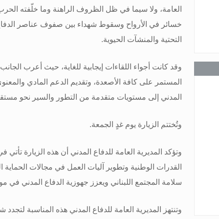
العامة، ولا سيما في ظل الظروف الراهنة وما خلّفته الحرب 
عامة
خسائر في الأرواح وسقوط شهداء بين صفوف عناصر الدفاع ا
التحتية والمنشآت الحيوية
.
وقد كانت أجواء اللقاءات إيجابية للغاية، حيث أعرب الجانب
المستمر على كافة الأصعدة، وتقديم الدعم المادي والمعنوي 
عامة
المدني إلى مستويات متقدمة من التطور والسير نحو مست
وتُختتم الزيارة يوم غدٍ الجمعة
.
وتؤكد المديرية العامة للدفاع المدني أن هذه الزيارة تأتي في
عامة
القدرات الوطنية وتطوير آليات العمل في مجالات الحماية الم
سلامة المجتمع اللبناني ويعزز جهوزية الدفاع المدني في م
وتنتهز المديرية العامة للدفاع المدني هذه المناسبة لتجدد ش