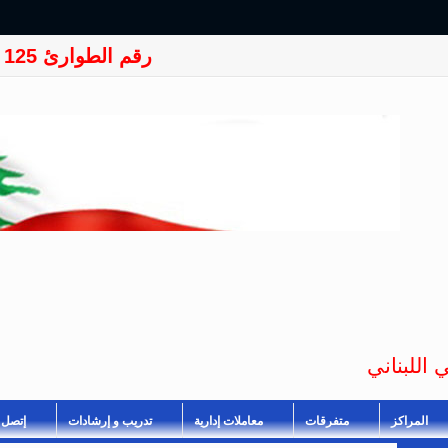
رقم الطوارئ 125
 اللبناني
المراكز
متفرقات
معاملات إدارية
تدريب و إرشادات
إتصل ب