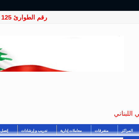
رقم الطوارئ 125
 اللبناني
المراكز
متفرقات
معاملات إدارية
تدريب و إرشادات
إتصل ب