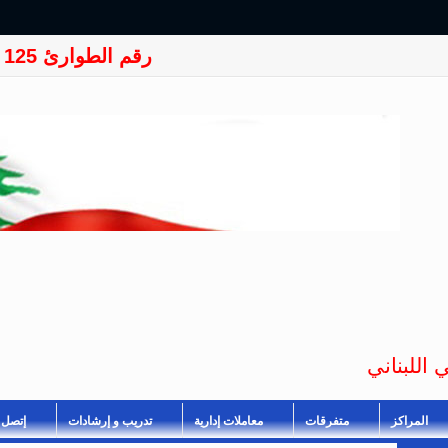
رقم الطوارئ 125
 اللبناني
المراكز
متفرقات
معاملات إدارية
تدريب و إرشادات
إتصل ب