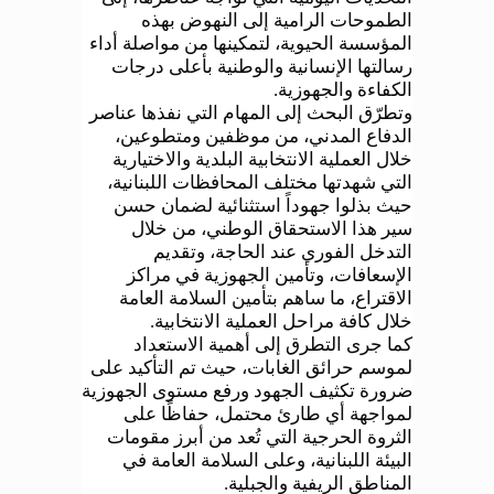
الطموحات الرامية إلى النهوض بهذه
المؤسسة الحيوية، لتمكينها من مواصلة أداء
رسالتها الإنسانية والوطنية بأعلى درجات
الكفاءة والجهوزية
.
وتطرّق البحث إلى المهام التي نفذها عناصر
الدفاع المدني، من موظفين ومتطوعين،
خلال العملية الانتخابية البلدية والاختيارية
التي شهدتها مختلف المحافظات اللبنانية،
حيث بذلوا جهوداً استثنائية لضمان حسن
سير هذا الاستحقاق الوطني، من خلال
التدخل الفوري عند الحاجة، وتقديم
الإسعافات، وتأمين الجهوزية في مراكز
الاقتراع، ما ساهم بتأمين السلامة العامة
خلال كافة مراحل العملية الانتخابية
.
كما جرى التطرق إلى أهمية الاستعداد
لموسم حرائق الغابات، حيث تم التأكيد على
ضرورة تكثيف الجهود ورفع مستوى الجهوزية
لمواجهة أي طارئ محتمل، حفاظًا على
الثروة الحرجية التي تُعد من أبرز مقومات
البيئة اللبنانية، وعلى السلامة العامة في
المناطق الريفية والجبلية
.