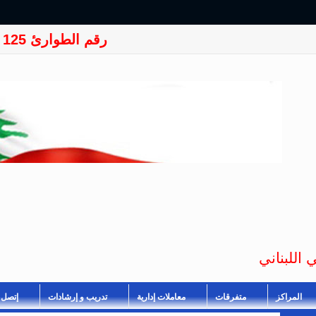
رقم الطوارئ 125
 اللبناني
المراكز
متفرقات
معاملات إدارية
تدريب و إرشادات
إتصل ب