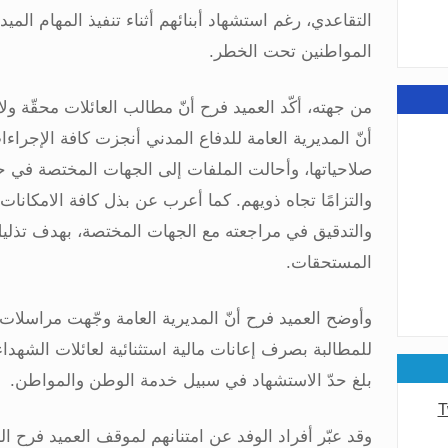
التقاعدي، رغم استشهاد أبنائهم أثناء تنفيذ المهام الميدا
عامة
المواطنين تحت الخطر
.
من جهته، أكّد العميد فرح أنّ مطالب العائلات محقّة ول
أنّ المديرية العامة للدفاع المدني أنجزت كافة الإجراء
صلاحياتها، وأحالت الملفات إلى الجهات المختصة في حين
والتزامًا تجاه ذويهم. كما أعرب عن بذل كافة الامكانات 
والتدقيق في مراجعته مع الجهات المختصة، بهدف تذل
المستحقات
.
وأوضح العميد فرح أنّ المديرية العامة وجّهت مراسلات
للمطالبة بصرف إعانات مالية استثنائية لعائلات الشهداء، 
عامة
بلغ حدّ الاستشهاد في سبيل خدمة الوطن والمواطن
.
T
وقد عبّر أفراد الوفد عن امتنانهم لموقف العميد فرح ال