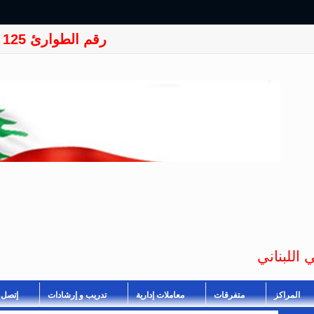
رقم الطوارئ 125
 اللبناني
المراكز
متفرقات
معاملات إدارية
تدريب و إرشادات
إتصل ب