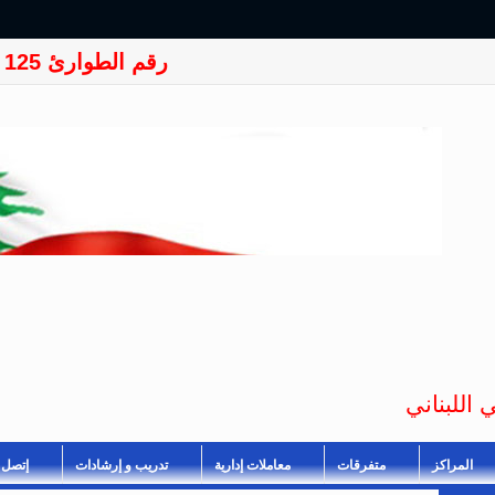
رقم الطوارئ 125
 اللبناني
المراكز
متفرقات
معاملات إدارية
تدريب و إرشادات
إتصل ب