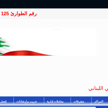
رقم الطوارئ 125
 اللبناني
المراكز
متفرقات
معاملات إدارية
تدريب و إرشادات
إتصل ب