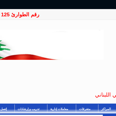
رقم الطوارئ 125
 اللبناني
المراكز
متفرقات
معاملات إدارية
تدريب و إرشادات
إتصل ب