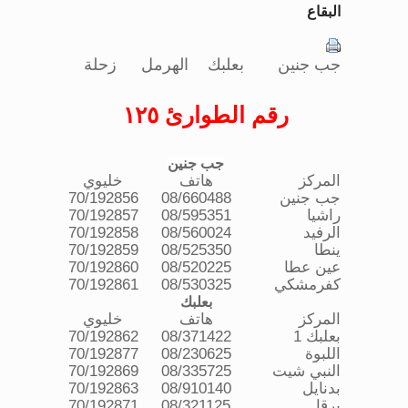
البقاع
جب جنين
بعلبك
الهرمل
زحلة
رقم الطوارئ ١٢٥
جب جنين
المركز
هاتف
خليوي
جب جنين
08/660488
70/192856
راشيا
08/595351
70/192857
الرفيد
08/560024
70/192858
ينطا
08/525350
70/192859
عين عطا
08/520225
70/192860
كفرمشكي
08/530325
70/192861
بعلبك
المركز
هاتف
خليوي
بعلبك 1
08/371422
70/192862
اللبوة
08/230625
70/192877
النبي شيت
08/335725
70/192869
بدنايل
08/910140
70/192863
برقا
08/321125
70/192871