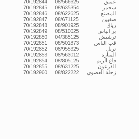
عميق
08/566625
70/192844
سحمر
08/635354
70/192845
المصنع
08/622625
70/192846
صغبين
08/671125
70/192847
رياق
08/901925
70/192848
بر الياس
08/510025
70/192849
ترشيش
04/385125
70/192850
قب الياس
08/501873
70/192851
تربل
08/955325
70/192852
المناره
08/563012
70/192853
قاع الريم
08/805125
70/192854
القرعون
08/631225
70/192855
زحلة العضوي
08/822222
70/192960