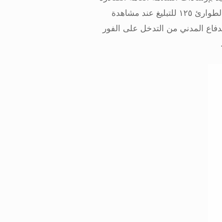
عنها، وتذكر بضرورة الاتصال بغرفة عملياتها على رقم الطوارئ ١٢٥ للتبليغ عند مشاهدة
لدفاع المدني من التدخل على الفور