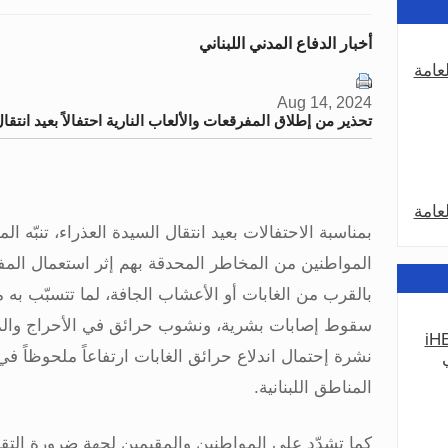
أخبار الدفاع المدني اللبناني
عامة
Aug 14, 2024
تحذير من إطلاق المفرقعات والألعاب النارية احتفالاً بعيد انتقال 
عامة
بمناسبة الاحتفالات بعيد انتقال السيدة العذراء، تنبّه ال
المواطنين من المخاطر المحدقة بهم إثر استعمال المف
بالقرب من الغابات أو الأعشاب الجافة، لما تتسبّب به
سقوط إصابات بشرية، ونشوب حرائق في الأحراج والمم
iHE
عامة
نشرة إحتمال اندلاع حرائق الغابات ارتفاعاً ملحوظاً 
المناطق اللبنانية
.
كما تشدّد على المواطنين والمقيمين لجهة ضرورة التقي