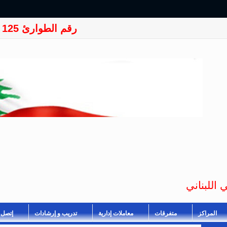
رقم الطوارئ 125
 اللبناني
المراكز
متفرقات
معاملات إدارية
تدريب و إرشادات
إتصل ب