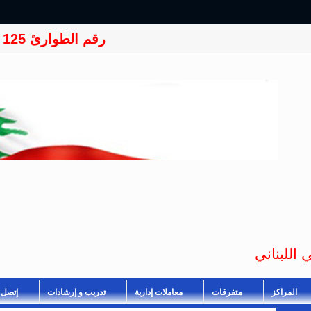
رقم الطوارئ 125
 اللبناني
المراكز
متفرقات
معاملات إدارية
تدريب و إرشادات
إتصل ب