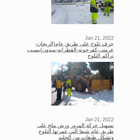
Jan 21, 2022
جرف ثلوج على طريق عام(الريحان-
عرمتى-كفرحونه-القطرانه-ميدون)بسبب
تراكم الثلوج
Jan 21, 2022
تسهيل حركة المرور ورش ملح على
طريق عام شبعا التي غمرتها الثلوج
وتشكل طبقات من الجليد