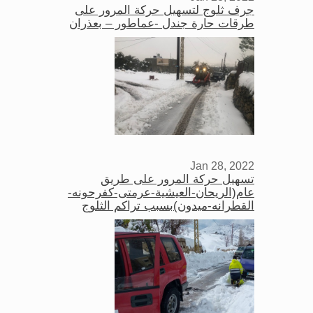
جرف ثلوج لتسهيل حركة المرور على
طرقات حارة جندل -عماطور – بعذران
Jan 28, 2022
تسهيل حركة المرور على طريق
عام(الريحان-العيشية-عرمتى-كفرحونه-
القطرانه-ميدون)بسبب تراكم الثلوج