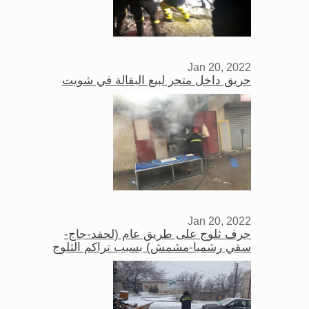
Jan 20, 2022
حريق داخل متجر لبيع البقالة في شويت
Jan 20, 2022
جرف ثلوج على طريق عام (لحفد-جاج-
سقي رشميا-مشمش) بسبب تراكم الثلوج